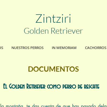
Zint
ziri
Golden
Retriever
OS
NUESTROS PERROS
IN MEMORIAM
CACHORROS
DOCUMENTOS
El Golden Retriever como perro de rescate
la montaña, te das cuenta de que has pasado dela