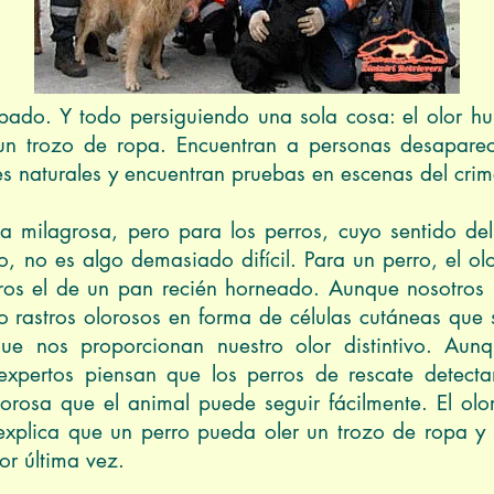
lt.kp.ru
mbado. Y todo persiguiendo una sola cosa: el olor h
un trozo de ropa. Encuentran a personas desaparec
 naturales y encuentran pruebas en escenas del crim
 milagrosa, pero para los perros, cuyo sentido de
, no es algo demasiado difícil. Para un perro, el ol
tros el de un pan recién horneado. Aunque nosotros
rastros olorosos en forma de células cutáneas que s
que nos proporcionan nuestro olor distintivo. A
expertos piensan que los perros de rescate detectan
rosa que el animal puede seguir fácilmente. El olo
xplica que un perro pueda oler un trozo de ropa y r
or última vez.