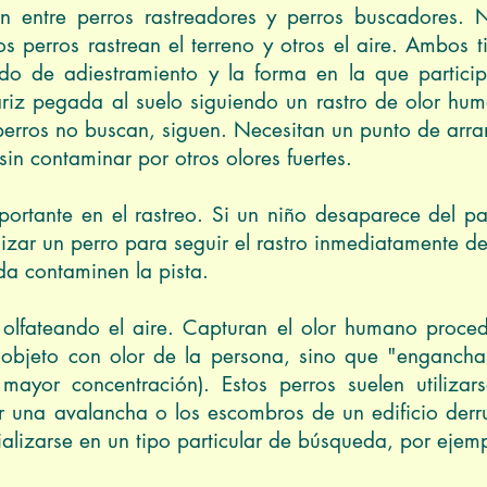
ión entre perros rastreadores y perros buscadores. 
os perros rastrean el terreno y otros el aire. Ambos 
odo de adiestramiento y la forma en la que partici
ariz pegada al suelo siguiendo un rastro de olor huma
perros no buscan, siguen. Necesitan un punto de arra
sin contaminar por otros olores fuertes.
ortante en el rastreo. Si un niño desaparece del pa
lizar un perro para seguir el rastro inmediatamente d
a contaminen la pista.
 olfateando el aire. Capturan el olor humano proced
objeto con olor de la persona, sino que "enganchan
mayor concentración). Estos perros suelen utilizars
r una avalancha o los escombros de un edificio der
alizarse en un tipo particular de búsqueda, por ejem