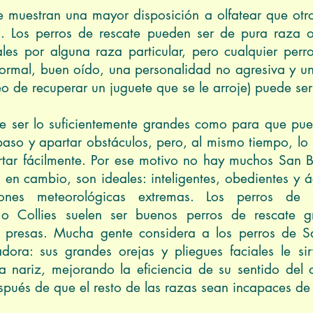
 muestran una mayor disposición a olfatear que otro
o. Los perros de rescate pueden ser de pura raza 
nales por alguna raza particular, pero cualquier pe
normal, buen oído, una personalidad no agresiva y un 
o de recuperar un juguete que se le arroje) puede ser
que ser lo suficientemente grandes como para que pu
 paso y apartar obstáculos, pero, al mismo tiempo, l
rtar fácilmente. Por ese motivo no hay muchos San 
 en cambio, son ideales: inteligentes, obedientes y 
iones meteorológicas extremas. Los perros de
r
o Collies suelen ser buenos perros de rescate g
e presas. Mucha gente considera a los perros de S
adora: sus grandes orejas y pliegues faciales le s
 la nariz, mejorando la eficiencia de su sentido de
spués de que el resto de las razas sean incapaces de