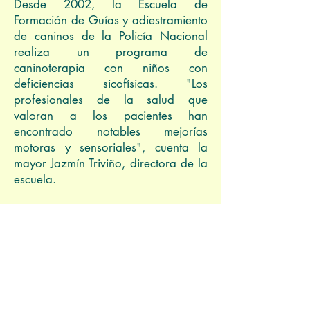
Desde 2002, la Escuela de
Formación de Guías y adiestramiento
de caninos de la Policía Nacional
realiza un programa de
caninoterapia con niños con
deficiencias sicofísicas. "Los
profesionales de la salud que
valoran a los pacientes han
encontrado notables mejorías
motoras y sensoriales", cuenta la
mayor Jazmín Triviño, directora de la
escuela.
La medicina ha demostrado muchos
de los beneficios del contacto con los
perros. Una investigación del Centro
Médico y la facultad de enfermería
de la Universidad de California
determinó que la visita de 12 minutos
de un perro reduce la presión