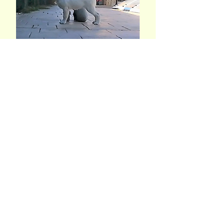
Zintziri Swing Time
MB 1, BOB Baby, BOG 8, 3ª BIS Baby
EXPOSICIÓN NACIONAL e
INTERNACIONAL SOMO
(26/06/2021 - 27/06/2021)