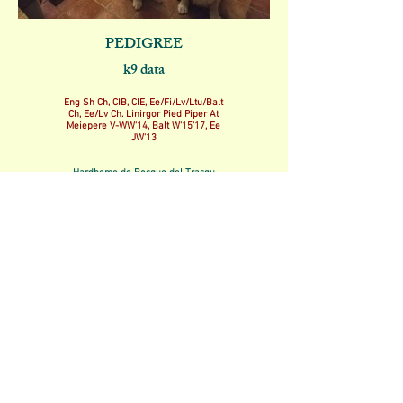
PEDIGREE
k9 data
Eng Sh Ch, CIB, CIE, Ee/Fi/Lv/Ltu/Balt
Ch, Ee/Lv Ch. Linirgor Pied Piper At
Meiepere V-WW'14, Balt W'15'17, Ee
JW'13
Hardhome de Bosque del Trasgu
AW’17
Fecha de nacimiento: 10/07/2019
Caderas: B (Avepa)
Codos: 0 (Avepa
Ojos: Clear 2021 ERG + Gonio
PRCD-PRA: Clear
GR_PRA1 & GR_PRA 2: Clear
Corazón: Clear
Ictiosis: Clear
NCL: Clear
DM: Clear
MD: Clear
Resultados en Exposiciones:
2 BOB CACHORRO, 2 CAC, 2
RCAC, 2 RCACIB